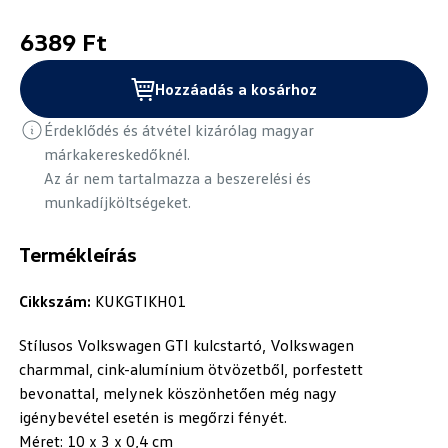
6389 Ft
Hozzáadás a kosárhoz
Érdeklődés és átvétel kizárólag magyar
márkakereskedőknél.
Az ár nem tartalmazza a beszerelési és
munkadíjköltségeket.
Termékleírás
Cikkszám:
KUKGTIKH01
Stílusos Volkswagen GTI kulcstartó, Volkswagen
charmmal, cink-alumínium ötvözetből, porfestett
bevonattal, melynek köszönhetően még nagy
igénybevétel esetén is megőrzi fényét.
Méret: 10 x 3 x 0,4 cm