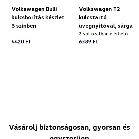
Volkswagen Bulli
Volkswagen T2
kulcsborítás készlet
kulcstartó
3 színben
üvegnyitóval, sárga
2 változatban elérhető
4420 Ft
6389 Ft
Vásárolj biztonságosan, gyorsan és
egyszerűen