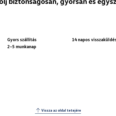
olj biztonságosan, gyorsan és egys
Gyors szállítás
14 napos visszaküldé
2–5 munkanap
Vissza az oldal tetejére