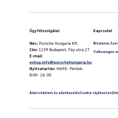
Ügyfélszolgálat
Kapcsolat
Név:
Általános Szer
Cím:
Volkswagen w
E-mail:
eshop.info@porschehungaria.hu
Nyitvatartás:
Hétfő- Péntek:
8:00- 16: 00
Adatvédelem és adatkezelés
|
Cookie tájékoztató
|
I