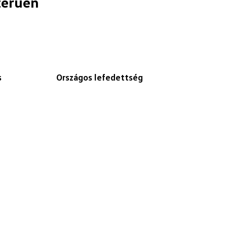
zerűen
s
Országos lefedettség