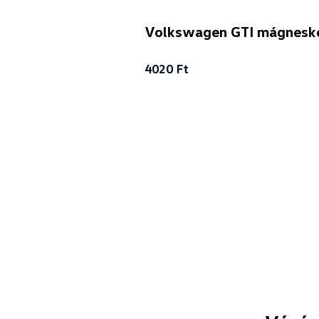
Volkswagen GTI mágneské
4020 Ft