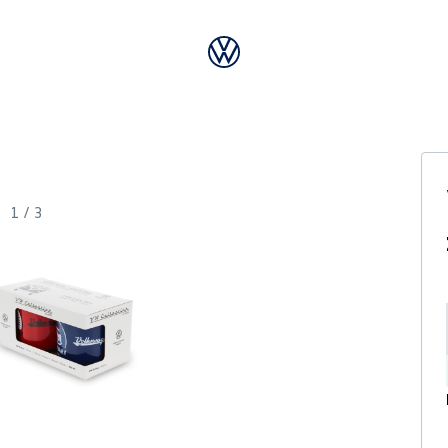
1
/
3