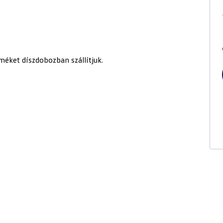
méket díszdobozban szállítjuk.