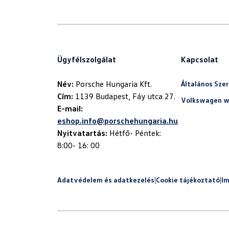
Ügyfélszolgálat
Kapcsolat
Név:
Általános Szer
Cím:
Volkswagen w
E-mail:
eshop.info@porschehungaria.hu
Nyitvatartás:
Hétfő- Péntek:
8:00- 16: 00
Adatvédelem és adatkezelés
|
Cookie tájékoztató
|
I