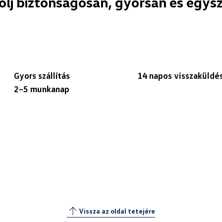
olj biztonságosan, gyorsan és egys
Gyors szállítás
14 napos visszaküldé
2–5 munkanap
Vissza az oldal tetejére