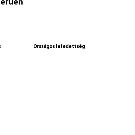
zerűen
s
Országos lefedettség