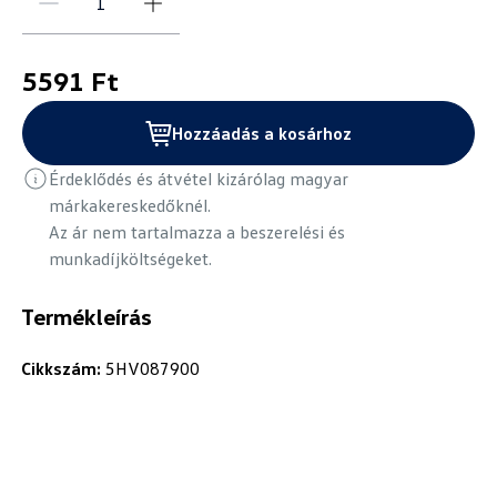
5591 Ft
Hozzáadás a kosárhoz
Érdeklődés és átvétel kizárólag magyar
márkakereskedőknél.
Az ár nem tartalmazza a beszerelési és
munkadíjköltségeket.
Termékleírás
Cikkszám:
5HV087900