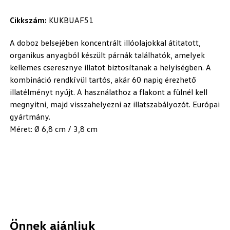
Cikkszám:
KUKBUAF51
A doboz belsejében koncentrált illóolajokkal átitatott,
organikus anyagból készült párnák találhatók, amelyek
kellemes cseresznye illatot biztosítanak a helyiségben. A
kombináció rendkívül tartós, akár 60 napig érezhető
illatélményt nyújt. A használathoz a flakont a fülnél kell
megnyitni, majd visszahelyezni az illatszabályozót. Európai
gyártmány.
Méret: Ø 6,8 cm / 3,8 cm
Önnek ajánljuk