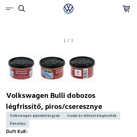
1
/
3
Volkswagen Bulli dobozos
légfrissítő, piros/cseresznye
Volkswagen ajándéktárgyak
Irodai és otthoni kiegészítők
Életstílus
Duft KuK: