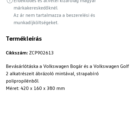
Érdeklődés és átvétel kizárólag magyar
márkakereskedőknél.
Az ár nem tartalmazza a beszerelési és
munkadíjköltségeket.
Termékleírás
Cikkszám:
ZCP902613
Bevásárlótáska a Volkswagen Bogár és a Volkswagen Golf
2 alkatrészeit ábrázoló mintával, strapabíró
polipropilénből.
Méret: 420 x 160 x 380 mm