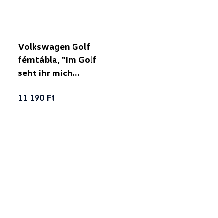
Volkswagen Golf
fémtábla, "Im Golf
seht ihr mich
wieder" felirattal
11 190 Ft