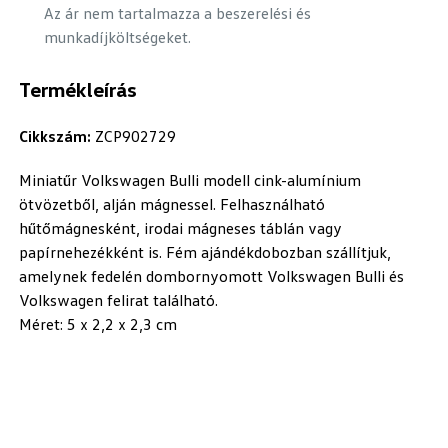
Az ár nem tartalmazza a beszerelési és
munkadíjköltségeket.
Termékleírás
Cikkszám:
ZCP902729
Miniatűr Volkswagen Bulli modell cink-alumínium
ötvözetből, alján mágnessel. Felhasználható
hűtőmágnesként, irodai mágneses táblán vagy
papírnehezékként is. Fém ajándékdobozban szállítjuk,
amelynek fedelén dombornyomott Volkswagen Bulli és
Volkswagen felirat található.
Méret: 5 x 2,2 x 2,3 cm