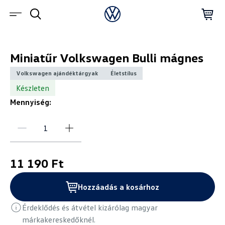
Miniatűr Volkswagen Bulli mágnes
Volkswagen ajándéktárgyak
Életstílus
Készleten
Mennyiség:
11 190 Ft
Hozzáadás a kosárhoz
Érdeklődés és átvétel kizárólag magyar
márkakereskedőknél.