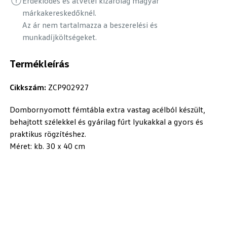
Érdeklődés és átvétel kizárólag magyar
márkakereskedőknél.
Az ár nem tartalmazza a beszerelési és
munkadíjköltségeket.
Termékleírás
Cikkszám:
ZCP902927
Dombornyomott fémtábla extra vastag acélból készült,
behajtott szélekkel és gyárilag fúrt lyukakkal a gyors és
praktikus rögzítéshez.
Méret: kb. 30 x 40 cm