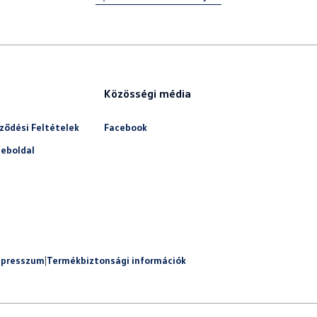
Közösségi média
ződési Feltételek
Facebook
eboldal
mpresszum
|
Termékbiztonsági információk