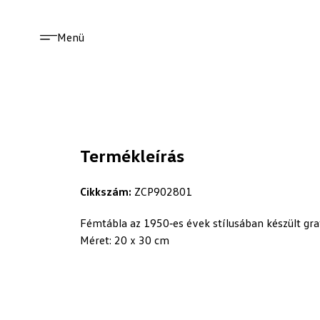
Menü
Termékleírás
Cikkszám:
ZCP902801
Fémtábla az 1950‑es évek stílusában készült graf
Méret: 20 x 30 cm