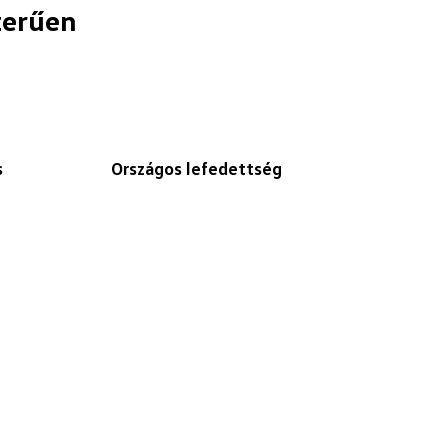
zerűen
s
Országos lefedettség