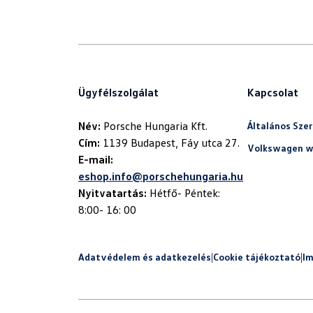
Ügyfélszolgálat
Kapcsolat
Név:
Általános Szer
Cím:
Volkswagen w
E-mail:
eshop.info@porschehungaria.hu
Nyitvatartás:
Hétfő- Péntek:
8:00- 16: 00
Adatvédelem és adatkezelés
|
Cookie tájékoztató
|
I