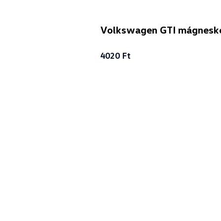
Volkswagen GTI mágneské
4020 Ft