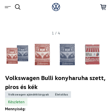
1
/
4
Volkswagen Bulli konyharuha szett,
piros és kék
Volkswagen ajándéktárgyak
Életstílus
Készleten
Mennyiség: