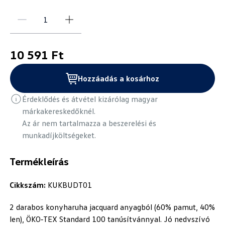
10 591 Ft
Hozzáadás a kosárhoz
Érdeklődés és átvétel kizárólag magyar
márkakereskedőknél.
Az ár nem tartalmazza a beszerelési és
munkadíjköltségeket.
Termékleírás
Cikkszám:
KUKBUDT01
2 darabos konyharuha jacquard anyagból (60% pamut, 40%
len), ÖKO‑TEX Standard 100 tanúsítvánnyal. Jó nedvszívó