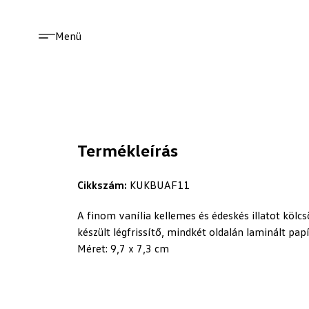
Menü
Termékleírás
Cikkszám:
KUKBUAF11
A finom vanília kellemes és édeskés illatot kölc
készült légfrissítő, mindkét oldalán laminált papí
Méret: 9,7 x 7,3 cm