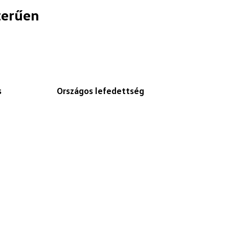
zerűen
s
Országos lefedettség