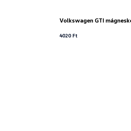
Volkswagen GTI mágneské
4020 Ft