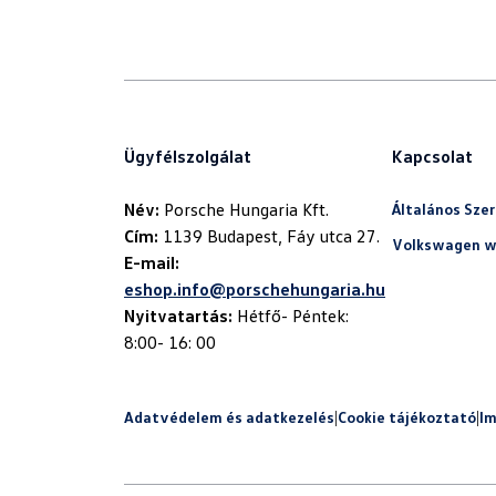
Ügyfélszolgálat
Kapcsolat
Név:
Általános Szer
Cím:
Volkswagen w
E-mail:
eshop.info@porschehungaria.hu
Nyitvatartás:
Hétfő- Péntek:
8:00- 16: 00
Adatvédelem és adatkezelés
|
Cookie tájékoztató
|
I