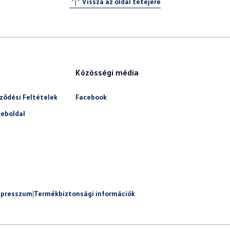
Vissza az oldal tetejére
Közösségi média
ződési Feltételek
Facebook
eboldal
mpresszum
|
Termékbiztonsági információk