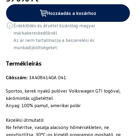
Hozzáadás a kosárhoz
Érdeklődés és átvétel kizárólag magyar
márkakereskedőknél.
Az ár nem tartalmazza a beszerelési és
munkadíjköltségeket.
Termékleírás
Cikkszám:
3A4084140A 041
Sportos, kerek nyakú pulóver Volkswagen GTI logóval,
kárómintás ujjbetéttel.
Anyag: 100% pamut, amerikai polár
Kezelési útmutató:
Ne fehérítse, vasalja alacsony hőmérsékleten, ne
vegytisztítsa, 30°C-os kímélő programon mosható, ne