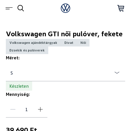
Volkswagen GTI női pulóver, fekete
Volkswagen ajándéktárgyak
Divat
Női
Dzsekik és pulóverek
Méret:
S
Készleten
Mennyiség:
39 690 Ft