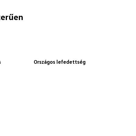
zerűen
s
Országos lefedettség