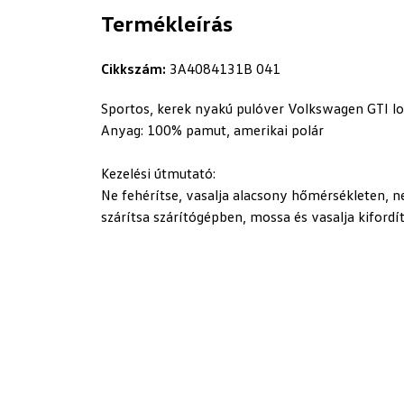
Termékleírás
Cikkszám:
3A4084131B 041
Sportos, kerek nyakú pulóver Volkswagen GTI lo
Anyag: 100% pamut, amerikai polár
Kezelési útmutató:
Ne fehérítse, vasalja alacsony hőmérsékleten, 
szárítsa szárítógépben, mossa és vasalja kifordí