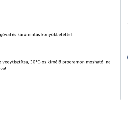
góval és kárómintás könyökbetéttel.
ne vegytisztítsa, 30°C-os kímélő programon mosható, ne
tva!