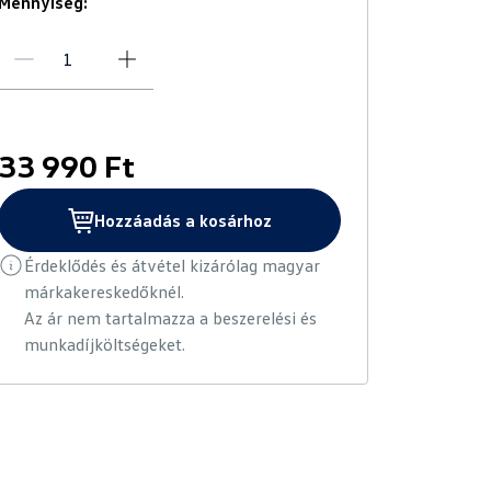
Mennyiség:
33 990 Ft
Hozzáadás a kosárhoz
Érdeklődés és átvétel kizárólag magyar
márkakereskedőknél.
Az ár nem tartalmazza a beszerelési és
munkadíjköltségeket.