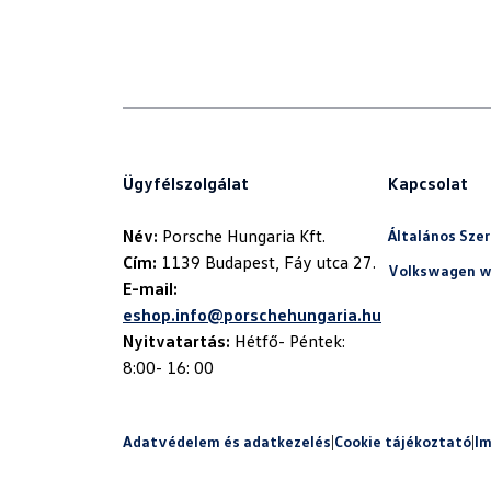
Ügyfélszolgálat
Kapcsolat
Név:
Általános Szer
Cím:
Volkswagen w
E-mail:
eshop.info@porschehungaria.hu
Nyitvatartás:
Hétfő- Péntek:
8:00- 16: 00
Adatvédelem és adatkezelés
|
Cookie tájékoztató
|
I