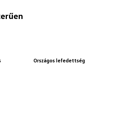
zerűen
s
Országos lefedettség