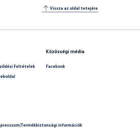
Vissza az oldal tetejére
Közösségi média
ződési Feltételek
Facebook
eboldal
mpresszum
|
Termékbiztonsági információk