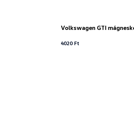
Volkswagen GTI mágneské
4020 Ft