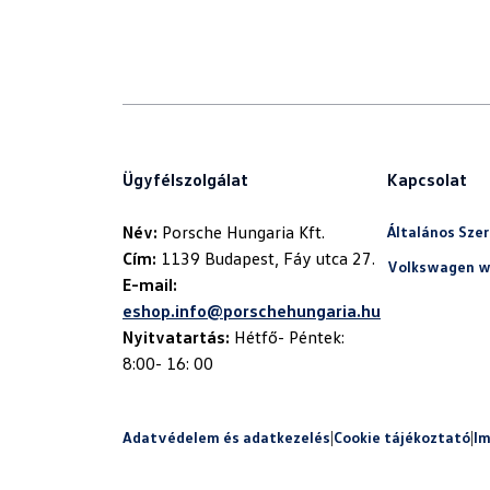
Ügyfélszolgálat
Kapcsolat
Név:
Általános Szer
Cím:
Volkswagen w
E-mail:
eshop.info@porschehungaria.hu
Nyitvatartás:
Hétfő- Péntek:
8:00- 16: 00
Adatvédelem és adatkezelés
|
Cookie tájékoztató
|
I