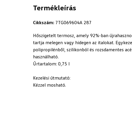
Termékleírás
Cikkszám:
7TG069604A 287
Hőszigetelt termosz, amely 92%-ban újrahasznos
tartja melegen vagy hidegen az italokat. Egykezes 
polipropilénből, szilikonból és rozsdamentes acé
használható.
Űrtartalom: 0,75 l
Kezelési útmutató:
Kézzel mosható.