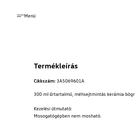
Menü
Termékleírás
Cikkszám:
3A5069601A
300 ml űrtartalmú, méhsejtmintás kerámia bögr
Kezelési útmutató:
Mosogatógépben nem mosható.