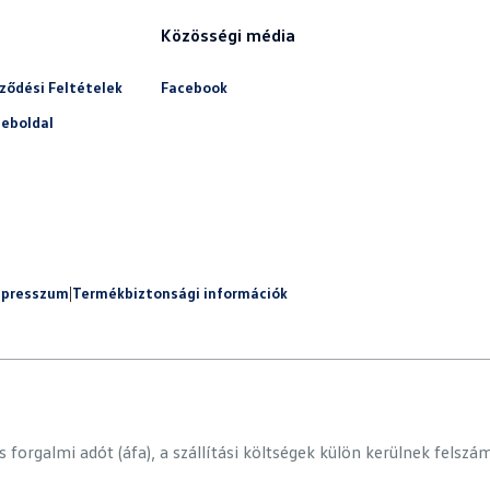
Közösségi média
ződési Feltételek
Facebook
eboldal
mpresszum
|
Termékbiztonsági információk
forgalmi adót (áfa), a szállítási költségek külön kerülnek felszám