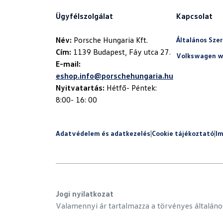
Ügyfélszolgálat
Kapcsolat
Név:
Általános Szer
Cím:
Volkswagen w
E-mail:
eshop.info@porschehungaria.hu
Nyitvatartás:
Hétfő- Péntek:
8:00- 16: 00
Adatvédelem és adatkezelés
|
Cookie tájékoztató
|
I
Jogi nyilatkozat
Valamennyi ár tartalmazza a törvényes általános 