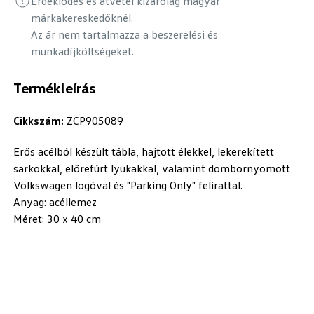
Érdeklődés és átvétel kizárólag magyar
márkakereskedőknél.
Az ár nem tartalmazza a beszerelési és
munkadíjköltségeket.
Termékleírás
Cikkszám:
ZCP905089
Erős acélból készült tábla, hajtott élekkel, lekerekített
sarkokkal, előrefúrt lyukakkal, valamint dombornyomott
Volkswagen logóval és "Parking Only" felirattal.
Anyag: acéllemez
Méret: 30 x 40 cm