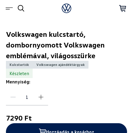
Volkswagen kulcstartó,
dombornyomott Volkswagen
emblémával, világosszürke
Kulcstartók
Volkswagen ajándéktárgyak
Készleten
Mennyiség:
7290 Ft
Hozzáadás a kosárhoz