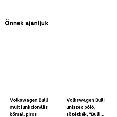
Önnek ajánljuk
Volkswagen Bulli
Volkswagen Bulli
multfunkcionális
uniszex póló,
körsál, piros
sötétkék, "Bulli