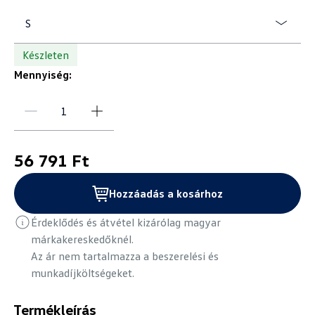
S
Készleten
Mennyiség:
56 791 Ft
Hozzáadás a kosárhoz
Érdeklődés és átvétel kizárólag magyar
márkakereskedőknél.
Az ár nem tartalmazza a beszerelési és
munkadíjköltségeket.
Termékleírás