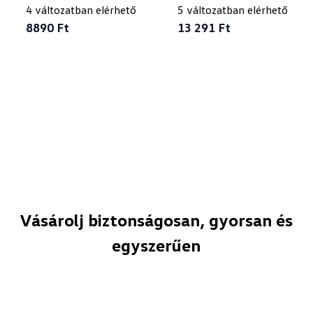
4 változatban elérhető
Driver"
5 változatban elérhető
8890 Ft
13 291 Ft
Vásárolj biztonságosan, gyorsan és
egyszerűen