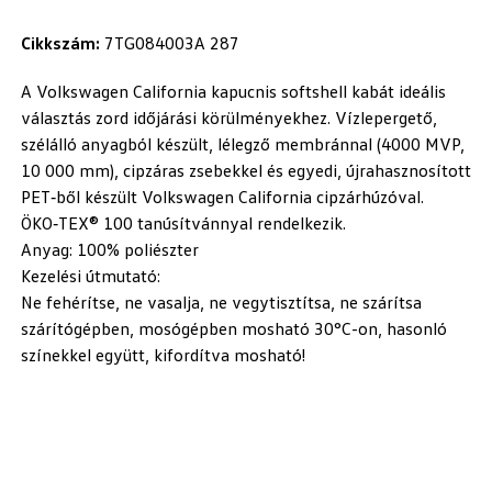
Cikkszám:
7TG084003A 287
A Volkswagen California kapucnis softshell kabát ideális
választás zord időjárási körülményekhez. Vízlepergető,
szélálló anyagból készült, lélegző membránnal (4000 MVP,
10 000 mm), cipzáras zsebekkel és egyedi, újrahasznosított
PET‑ből készült Volkswagen California cipzárhúzóval.
ÖKO‑TEX® 100 tanúsítvánnyal rendelkezik.
Anyag: 100% poliészter
Kezelési útmutató:
Ne fehérítse, ne vasalja, ne vegytisztítsa, ne szárítsa
szárítógépben, mosógépben mosható 30°C-on, hasonló
színekkel együtt, kifordítva mosható!