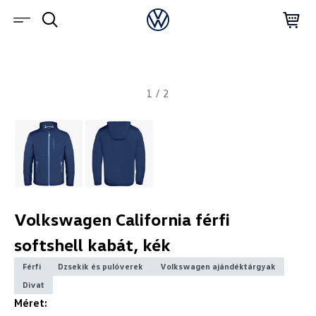
1
/
2
Volkswagen California férfi
softshell kabát, kék
Férfi
Dzsekik és pulóverek
Volkswagen ajándéktárgyak
Divat
Méret: