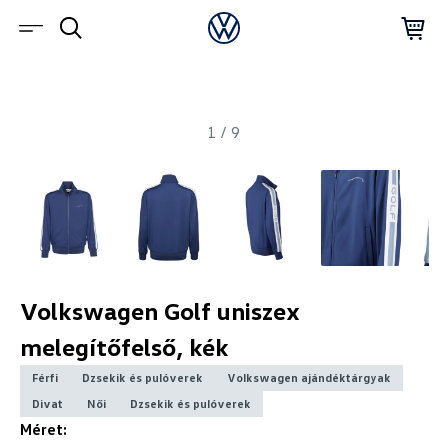
1
/
9
Volkswagen Golf uniszex
melegítőfelső, kék
Férfi
Dzsekik és pulóverek
Volkswagen ajándéktárgyak
Divat
Női
Dzsekik és pulóverek
Méret: