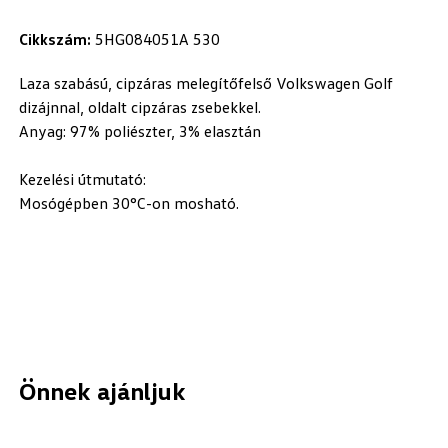
Cikkszám:
5HG084051A 530
Laza szabású, cipzáras melegítőfelső Volkswagen Golf
dizájnnal, oldalt cipzáras zsebekkel.
Anyag: 97% poliészter, 3% elasztán
Kezelési útmutató:
Mosógépben 30°C-on mosható.
Önnek ajánljuk