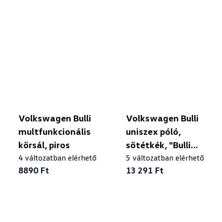
Volkswagen Bulli
Volkswagen Bulli
multfunkcionális
uniszex póló,
körsál, piros
sötétkék, "Bulli
4 változatban elérhető
Driver"
5 változatban elérhető
8890 Ft
13 291 Ft