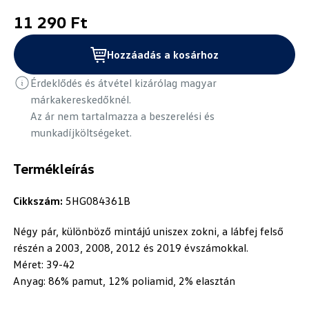
11 290 Ft
Hozzáadás a kosárhoz
Érdeklődés és átvétel kizárólag magyar
márkakereskedőknél.
Az ár nem tartalmazza a beszerelési és
munkadíjköltségeket.
Termékleírás
Cikkszám:
5HG084361B
Négy pár, különböző mintájú uniszex zokni, a lábfej felső
részén a 2003, 2008, 2012 és 2019 évszámokkal.
Méret: 39-42
Anyag: 86% pamut, 12% poliamid, 2% elasztán