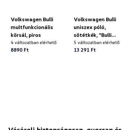
Volkswagen Bulli
Volkswagen Bulli
multfunkcionális
uniszex póló,
körsál, piros
sötétkék, "Bulli
4 változatban elérhető
Driver"
5 változatban elérhető
8890 Ft
13 291 Ft
Vásárolj biztonságosan, gyorsan és