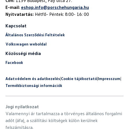
Cím:
E-mail:
eshop.info@porschehungaria.hu
Nyitvatartás:
Hétfő- Péntek: 8:00- 16: 00
Kapcsolat
Általános Szerződési Feltételek
Volkswagen weboldal
Közösségi média
Facebook
Adatvédelem és adatkezelés
|
Cookie tájékoztató
|
Impresszum
|
Termékbiztonsági információk
Jogi nyilatkozat
Valamennyi ár tartalmazza a törvényes általános forgalmi
adót (áfa), a szállítási költségek külön kerülnek
felszámításra.