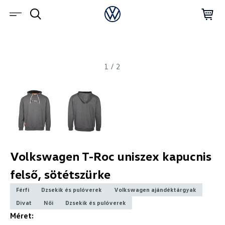
1
/
2
Volkswagen T-Roc uniszex kapucnis
felső, sötétszürke
Férfi
Dzsekik és pulóverek
Volkswagen ajándéktárgyak
Divat
Női
Dzsekik és pulóverek
Méret: