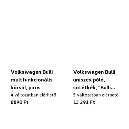
Volkswagen Bulli
Volkswagen Bulli
multfunkcionális
uniszex póló,
körsál, piros
sötétkék, "Bulli
4 változatban elérhető
Driver"
5 változatban elérhető
8890 Ft
13 291 Ft