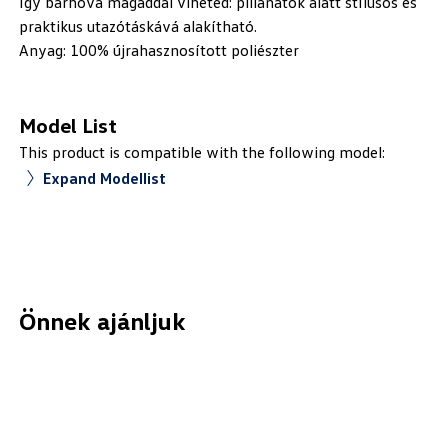
így bárhová magaddal viheted: pillanatok alatt stílusos és
praktikus utazótáskává alakítható.
Anyag: 100% újrahasznosított poliészter
Model List
This product is compatible with the following model:
Expand Modellist
Önnek ajánljuk