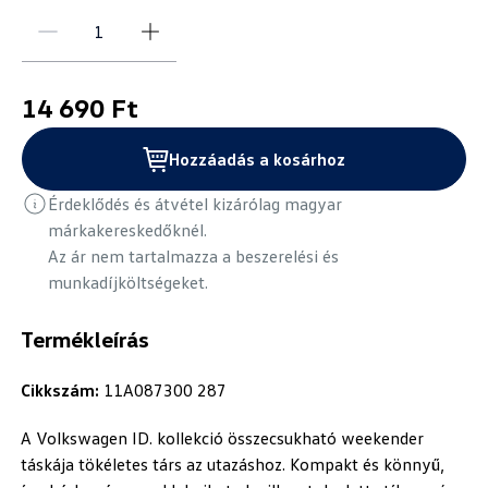
14 690 Ft
Hozzáadás a kosárhoz
Érdeklődés és átvétel kizárólag magyar
márkakereskedőknél.
Az ár nem tartalmazza a beszerelési és
munkadíjköltségeket.
Termékleírás
Cikkszám:
11A087300 287
A Volkswagen ID. kollekció összecsukható weekender
táskája tökéletes társ az utazáshoz. Kompakt és könnyű,