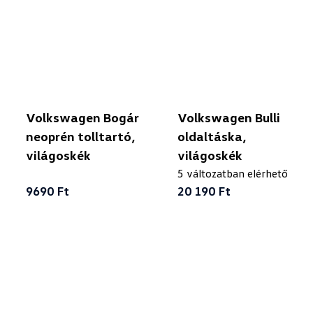
Volkswagen Bogár
Volkswagen Bulli
neoprén tolltartó,
oldaltáska,
világoskék
világoskék
5 változatban elérhető
9690 Ft
20 190 Ft