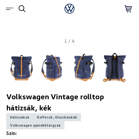
1
/
4
Volkswagen Vintage rolltop
hátizsák, kék
Hátizsákok
Kofferok, Utazótáskák
Volkswagen ajándéktárgyak
Szín: