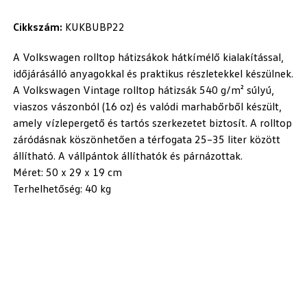
Cikkszám:
KUKBUBP22
A Volkswagen rolltop hátizsákok hátkímélő kialakítással,
időjárásálló anyagokkal és praktikus részletekkel készülnek.
A Volkswagen Vintage rolltop hátizsák 540 g/m² súlyú,
viaszos vászonból (16 oz) és valódi marhabőrből készült,
amely vízlepergető és tartós szerkezetet biztosít. A rolltop
záródásnak köszönhetően a térfogata 25–35 liter között
állítható. A vállpántok állíthatók és párnázottak.
Méret: 50 x 29 x 19 cm
Terhelhetőség: 40 kg