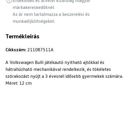
Érdeklődés és átvétel kizárólag magyar
márkakereskedőknél.
Az ár nem tartalmazza a beszerelési és
munkadíjköltségeket.
Termékleírás
Cikkszám:
211087511A
A Volkswagen Bulli játékautó nyitható ajtókkal és
hátrahúzható mechanikával rendelkezik, és tökéletes
szórakozást nyújt a 3 évesnél idősebb gyermekek számára.
Méret: 12 cm