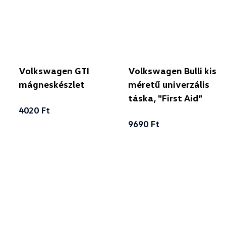
Volkswagen GTI
Volkswagen Bulli kis
mágneskészlet
méretű univerzális
táska, "First Aid"
4020 Ft
9690 Ft