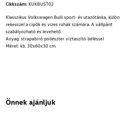
Cikkszám:
KUKBUST02
Klasszikus Volkswagen Bulli sport‑ és utazótáska, külön
rekesszel a cipők és vizes ruhák számára. A vállpánt
szabályozható és levehető.
Anyag: strapabíró poliészter víztaszító béléssel
Méret: kb. 30x60x30 cm
Önnek ajánljuk