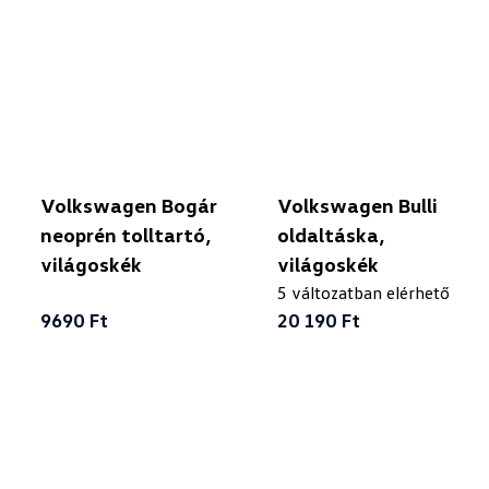
Volkswagen Bogár
Volkswagen Bulli
neoprén tolltartó,
oldaltáska,
világoskék
világoskék
5 változatban elérhető
9690 Ft
20 190 Ft