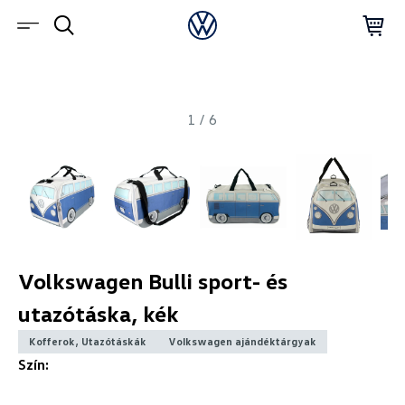
1
/
6
Volkswagen Bulli sport- és
utazótáska, kék
Kofferok, Utazótáskák
Volkswagen ajándéktárgyak
Szín: