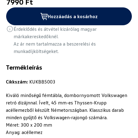
7990 Ft
Hozzáadás a kosárhoz
Érdeklődés és átvétel kizárólag magyar
márkakereskedőknél.
Az ár nem tartalmazza a beszerelési és
munkadíjköltségeket.
Termékleírás
Cikkszám:
KUKBB5003
Kiváló minőségű fémtábla, dombornyomott Volkswagen
retró dizájnnal. Ívelt, 45 mm-es Thyssen-Krupp
acéllemezből készült Németországban. Klasszikus darab
minden gyűjtő és Volkswagen‑rajongó számára.
Méret: 300 x 200 mm
Anyag: acéllemez