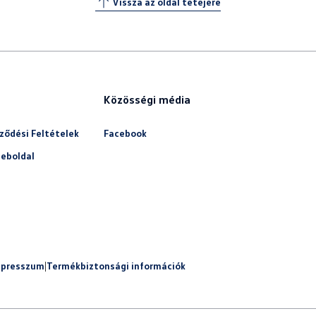
Vissza az oldal tetejére
Közösségi média
ződési Feltételek
Facebook
eboldal
mpresszum
|
Termékbiztonsági információk