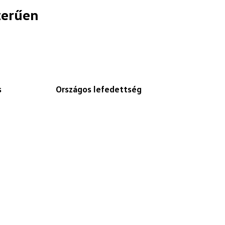
zerűen
s
Országos lefedettség