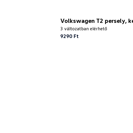
Volkswagen T2 persely, k
3 változatban elérhető
9290 Ft