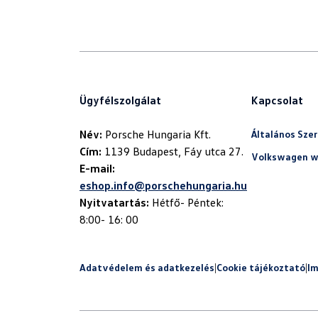
Ügyfélszolgálat
Kapcsolat
Név:
Általános Szer
Cím:
Volkswagen w
E-mail:
eshop.info@porschehungaria.hu
Nyitvatartás:
Hétfő- Péntek:
8:00- 16: 00
Adatvédelem és adatkezelés
|
Cookie tájékoztató
|
I