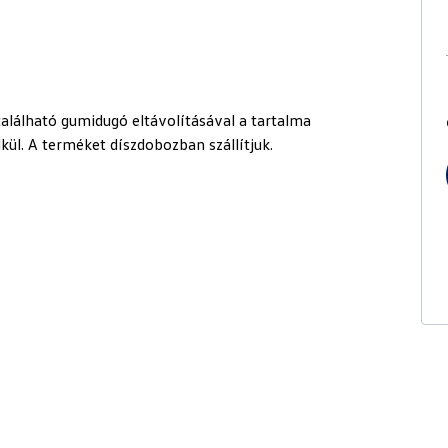
található gumidugó eltávolításával a tartalma
ül. A terméket díszdobozban szállítjuk.