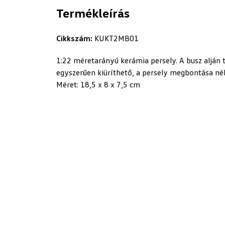
Termékleírás
Cikkszám:
KUKT2MB01
1:22 méretarányú kerámia persely. A busz alján 
egyszerűen kiüríthető, a persely megbontása nélk
Méret: 18,5 x 8 x 7,5 cm